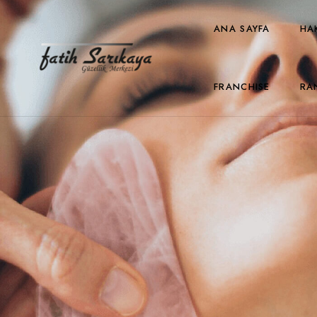
ANA SAYFA
HA
FRANCHISE
RA