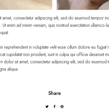
t amet, consectetur adipiscing elit, sed do eiusmod tempor inci
Ut enim ad minim veniam, quis nostrud exercitation ullamco labo
quat.
in reprehenderit in voluptate velit esse cillum dolore eu fugiat nu
at cupidatat non proident, sunt in culpa qui officia deserunt mol
 dolor sit amet, consectetur adipiscing elit, sed do eiusmod t
gna aliqua.
Share