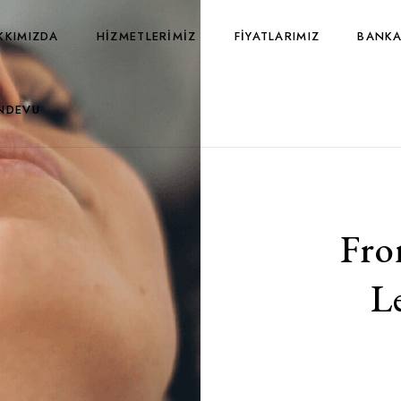
KKIMIZDA
HIZMETLERIMIZ
FIYATLARIMIZ
BANKA
NDEVU
Fro
L