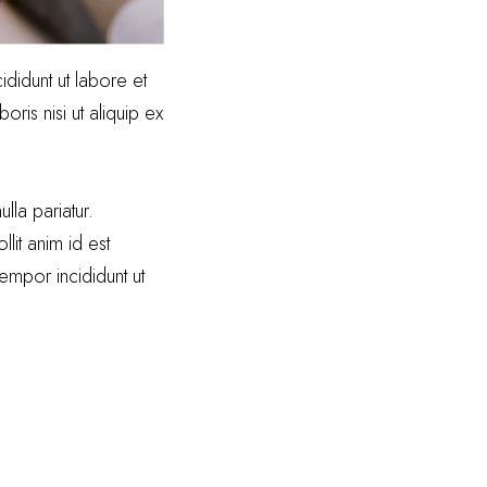
didunt ut labore et
ris nisi ut aliquip ex
lla pariatur.
lit anim id est
empor incididunt ut