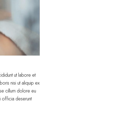
didunt ut labore et
ris nisi ut aliquip ex
se cillum dolore eu
i officia deserunt