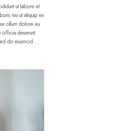
didunt ut labore et
ris nisi ut aliquip ex
se cillum dolore eu
i officia deserunt
, sed do eiusmod