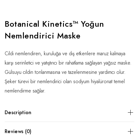
Botanical Kinetics™ Yoğun
Nemlendirici Maske
Cildi nemlendiren, kuruluğa ve dış etkenlere maruz kalmaya
karşı serinletici ve yatıştırıcı bir rahatlama sağlayan yağsız maske.
Gülsuyu cildin tonlanmasına ve tazelenmesine yardımcı olur.
Şeker türevi bir nemlendirici olan sodyum hiyalüronat temel
nemlendirme sağlar.
Description
Cildi nemlendiren, kuruluğa ve dış etkenlere maruz kalmaya
Reviews (0)
karşı serinletici ve yatıştırıcı bir rahatlama sağlayan yağsız