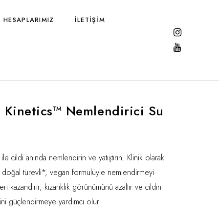
 HESAPLARIMIZ
İLETIŞIM
l Kinetics™ Nemlendirici Su
ile cildi anında nemlendirin ve yatıştırın. Klinik olarak
7 doğal türevli*, vegan formülüyle nemlendirmeyi
 geri kazandırır, kızarıklık görünümünü azaltır ve cildin
ini güçlendirmeye yardımcı olur.