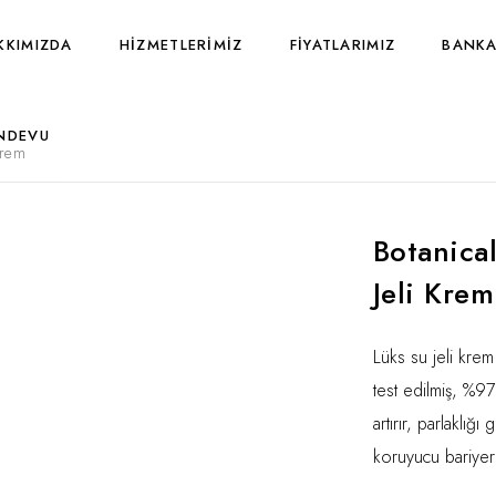
KKIMIZDA
HIZMETLERIMIZ
FIYATLARIMIZ
BANKA
NDEVU
Krem
Botanica
Jeli Krem
Lüks su jeli krem 
test edilmiş, %9
artırır, parlaklığı
koruyucu bariyer